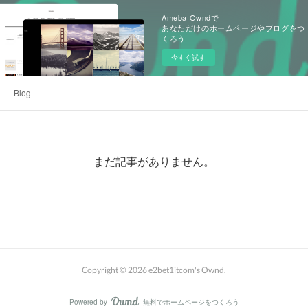
Ameba Owndで
あなただけのホームページやブログをつ
くろう
今すぐ試す
Blog
まだ記事がありません。
Copyright ©
2026
e2bet1itcom's Ownd
.
Powered by
無料でホームページをつくろう
AmebaOwnd